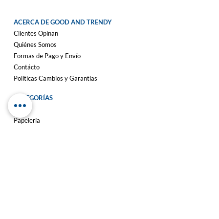
ACERCA DE GOOD AND TRENDY
Clientes Opinan
Quiénes Somos
Formas de Pago y Envío
Contácto
Políticas Cambios y Garantías
CATEGORÍAS
Hogar
Papelería
Belleza
Juguetería
Mascotas
Iluminacion
Blog
VISITA NUESTRAS REDES
SOCIALES