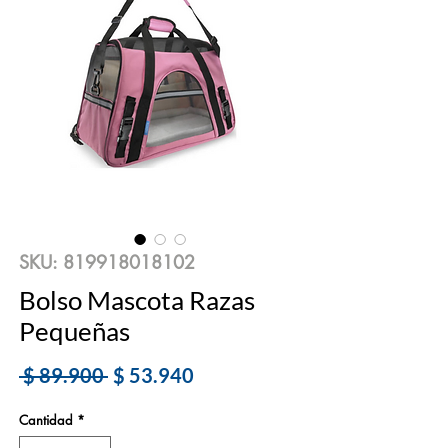
SKU: 819918018102
Bolso Mascota Razas
Pequeñas
Precio
Precio
 $ 89.900 
$ 53.940
de
Cantidad
*
oferta