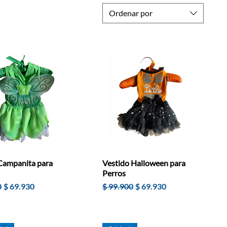
Ordenar por
 Campanita para
Vestido Halloween para
Perros
Precio de oferta
Precio
Precio de oferta
0
$ 69.930
$ 99.900
$ 69.930