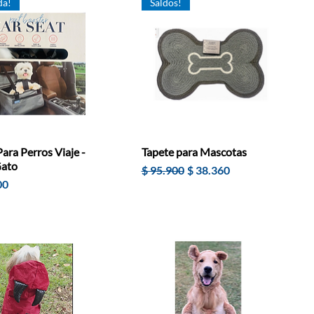
da!
Saldos!
ara Perros Viaje -
Tapete para Mascotas
Gato
Precio
Precio de oferta
$ 95.900
$ 38.360
00