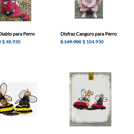
Diablo para Perro
Disfraz Canguro para Perro
Precio de oferta
Precio
Precio de oferta
0
$ 48.930
$ 149.900
$ 104.930