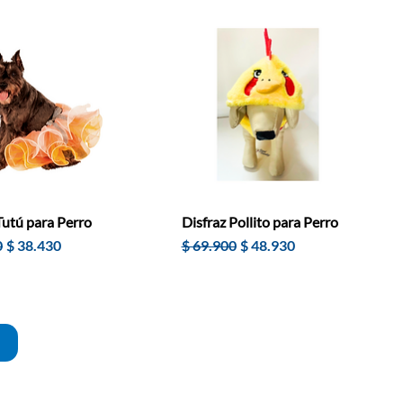
Tutú para Perro
Disfraz Pollito para Perro
Precio de oferta
Precio
Precio de oferta
0
$ 38.430
$ 69.900
$ 48.930