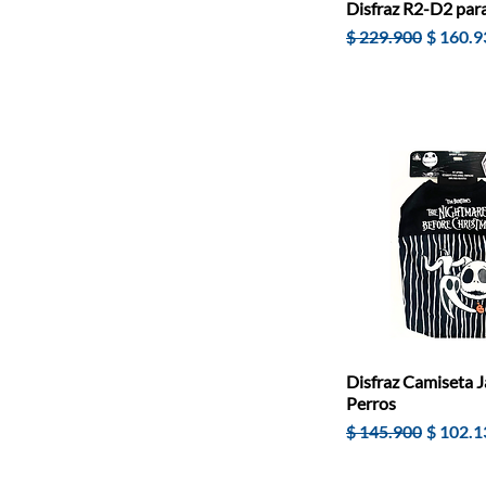
Disfraz R2-D2 par
Precio
Precio 
$ 229.900
$ 160.9
Disfraz Camiseta J
Perros
Precio
Precio 
$ 145.900
$ 102.1