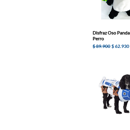
Disfraz Oso Panda
Perro
Precio
Precio d
$ 89.900
$ 62.930