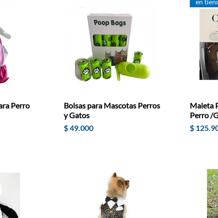
en tien
ara Perro
Bolsas para Mascotas Perros
Maleta P
y Gatos
Perro /
e oferta
Precio
Precio
$ 49.000
$ 125.9