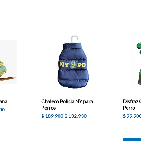
iana
Chaleco Policia NY para
Disfraz
Perros
Perro
de oferta
00
Precio
Precio de oferta
Precio
$ 189.900
$ 132.930
$ 99.90