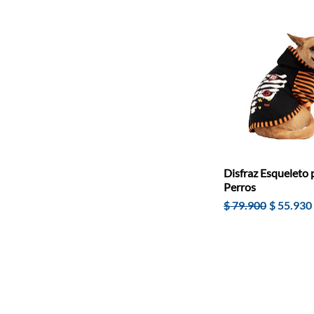
Disfraz Esqueleto 
Perros
Precio
Precio d
$ 79.900
$ 55.930