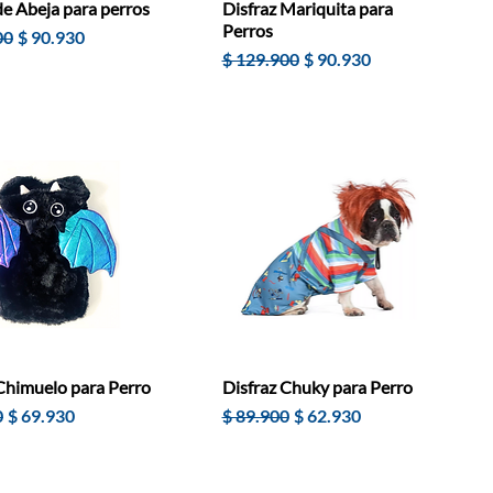
de Abeja para perros
Disfraz Mariquita para
Perros
Precio de oferta
00
$ 90.930
Precio
Precio de oferta
$ 129.900
$ 90.930
Chimuelo para Perro
Disfraz Chuky para Perro
Precio de oferta
Precio
Precio de oferta
0
$ 69.930
$ 89.900
$ 62.930