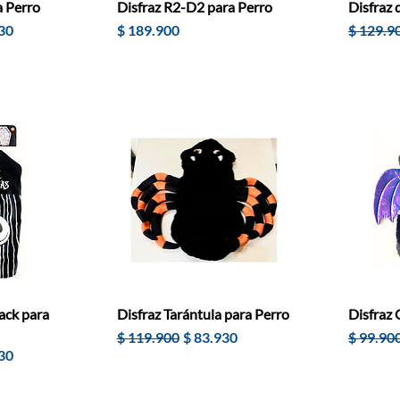
a Perro
Disfraz R2-D2 para Perro
Disfraz 
de oferta
Precio
Precio
30
$ 189.900
$ 129.9
ack para
Disfraz Tarántula para Perro
Disfraz 
Precio
Precio de oferta
Precio
$ 119.900
$ 83.930
$ 99.90
de oferta
30