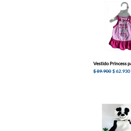
Vestido Princess p
Precio
Precio d
$ 89.900
$ 62.930