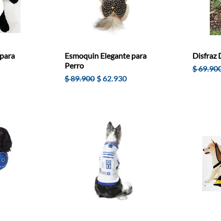
para
Esmoquin Elegante para
Disfraz 
Perro
Precio
$ 69.90
e oferta
Precio
Precio de oferta
$ 89.900
$ 62.930