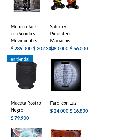
Muñeco Jack
Salero y
con Sonido y
Pimentero
Movimientos
Mariachis
Precio
Precio de oferta
Precio
Precio de oferta
$ 289.000
$ 202.300
$ 80.000
$ 56.000
en tienda!
Maceta Rostro
Farol con Luz
Negro
Precio
Precio de oferta
$ 24.000
$ 16.800
Precio
$ 79.900