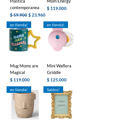
Plastica
Mom Energy
contemporanea
Precio
$ 119.000
Precio
Precio de oferta
$ 59.900
$ 23.960
en tienda!
en tienda!
Mug Moms are
Mini Waflera
Magical
Griddle
Precio
Precio
$ 119.000
$ 125.000
en tienda!
Saldos!