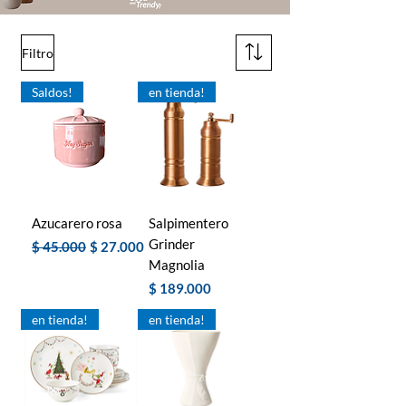
Filtro
Saldos!
en tienda!
Azucarero rosa
Salpimentero
Grinder
Precio
Precio de oferta
$ 45.000
$ 27.000
Magnolia
Precio
$ 189.000
en tienda!
en tienda!