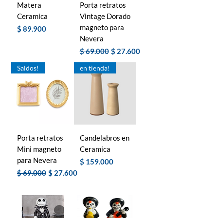
Matera
Porta retratos
Ceramica
Vintage Dorado
magneto para
Precio
$ 89.900
Nevera
Precio
Precio de oferta
$ 69.000
$ 27.600
Saldos!
en tienda!
Porta retratos
Candelabros en
Mini magneto
Ceramica
para Nevera
Precio
$ 159.000
Precio
Precio de oferta
$ 69.000
$ 27.600