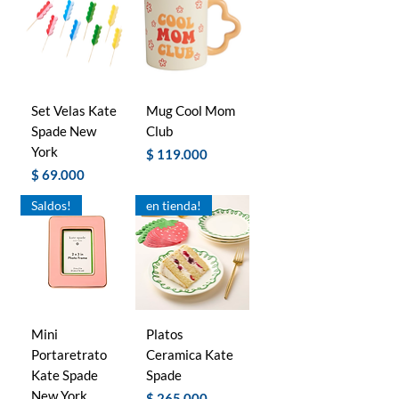
Set Velas Kate
Mug Cool Mom
Spade New
Club
York
Precio
$ 119.000
Precio
$ 69.000
Saldos!
en tienda!
Mini
Platos
Portaretrato
Ceramica Kate
Kate Spade
Spade
New York
Precio
$ 265.000