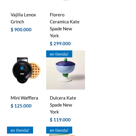
Vajilla Lenox
Florero
Grinch
Ceramica Kate
Spade New
Precio
$ 900.000
York
Precio
$ 299.000
en tienda!
Mini Wafflera
Dulcera Kate
Spade New
Precio
$ 125.000
York
Precio
$ 119.000
en tienda!
en tienda!