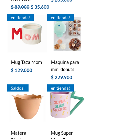
Precio
Precio de oferta
$ 89.000
$ 35.600
en tienda!
en tienda!
Mug Taza Mom
Maquina para
mini donuts
Precio
$ 129.000
Precio
$ 229.900
Saldos!
en tienda!
Matera
Mug Super