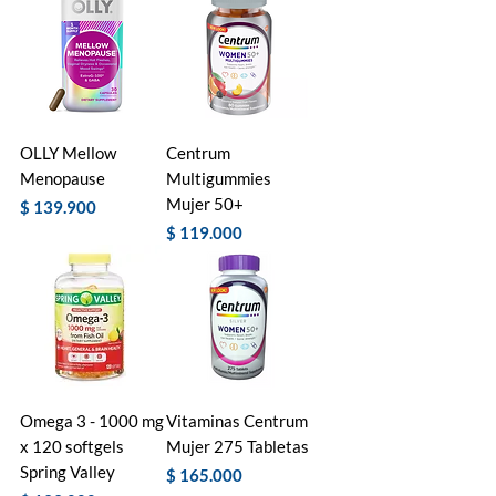
OLLY Mellow
Centrum
Menopause
Multigummies
Mujer 50+
Precio
$ 139.900
Precio
$ 119.000
Omega 3 - 1000 mg
Vitaminas Centrum
x 120 softgels
Mujer 275 Tabletas
Spring Valley
Precio
$ 165.000