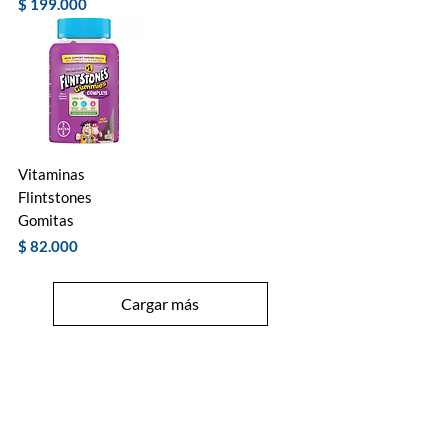
Precio
$ 199.000
Vitaminas
Flintstones
Gomitas
Precio
$ 82.000
Cargar más
Suplementos Dietéticos