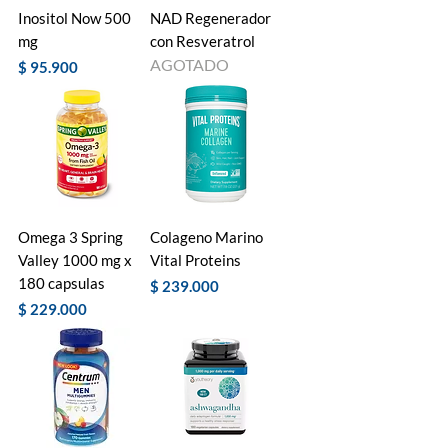
Inositol Now 500
NAD Regenerador
mg
con Resveratrol
AGOTADO
Precio
$ 95.900
Omega 3 Spring
Colageno Marino
Valley 1000 mg x
Vital Proteins
180 capsulas
Precio
$ 239.000
Precio
$ 229.000