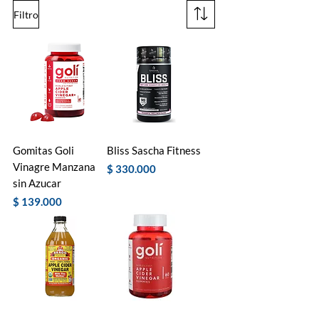
Filtro
Gomitas Goli
Bliss Sascha Fitness
Vinagre Manzana
Precio
$ 330.000
sin Azucar
Precio
$ 139.000