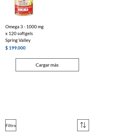
Omega 3 - 1000 mg
x 120 softgels
Spring Valley
Precio
$ 199.000
Cargar más
Suplementos para
dormir mejor
Filtro