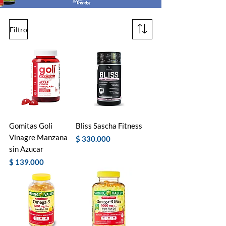
Filtro
Gomitas Goli
Bliss Sascha Fitness
Vinagre Manzana
Precio
$ 330.000
sin Azucar
Precio
$ 139.000