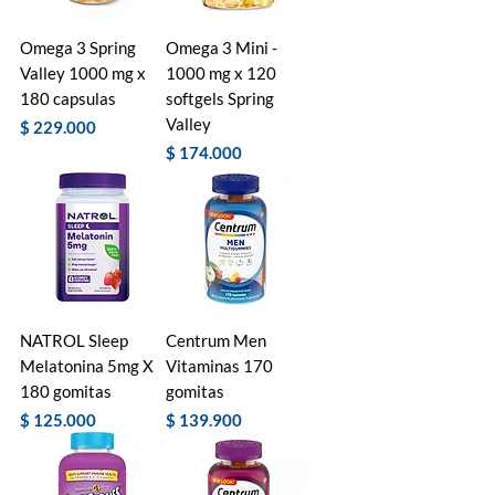
Omega 3 Spring
Omega 3 Mini -
Valley 1000 mg x
1000 mg x 120
180 capsulas
softgels Spring
Valley
Precio
$ 229.000
Precio
$ 174.000
NATROL Sleep
Centrum Men
Melatonina 5mg X
Vitaminas 170
180 gomitas
gomitas
Precio
Precio
$ 125.000
$ 139.900