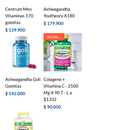
Centrum Men
Ashwagandha
Vitaminas 170
Youtheory X180
gomitas
Precio
$ 179.900
Precio
$ 139.900
en tienda!
Ashwagandha Goli
Colageno +
Gomitas
Vitamina C - 2500
Mg X 90 T - L a
Precio
$ 142.000
$1332
Precio
$ 90.000