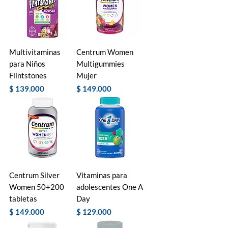
Multivitaminas
Centrum Women
para Niños
Multigummies
Flintstones
Mujer
Precio
Precio
$ 139.000
$ 149.000
Centrum Silver
Vitaminas para
Women 50+200
adolescentes One A
tabletas
Day
Precio
Precio
$ 149.000
$ 129.000