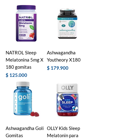
NATROL Sleep
Ashwagandha
Melatonina 5mg X
Youtheory X180
180 gomitas
Precio
$ 179.900
Precio
$ 125.000
Ashwagandha Goli
OLLY Kids Sleep
Gomitas
Melatonin para