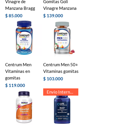
Vinagre de
Gomitas Goli
Manzana Bragg
Vinagre Manzana
Precio
Precio
$ 85.000
$ 139.000
Centrum Men
Centrum Men 50+
Vitaminas en
Vitaminas gomitas
gomitas
Precio
$ 103.000
Precio
$ 119.000
Envio Internacional