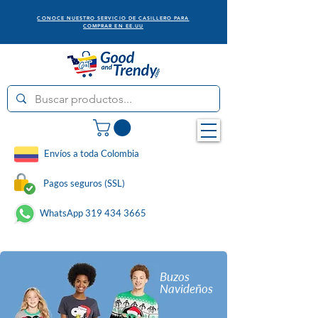
CONOCE NUESTRO SERVICIO DE CASILLERO PARA
COMPRAR EN EE.UU
Envíos a toda Colombia
Pagos seguros (SSL)
WhatsApp 319 434 3665
Buzos
Navideños