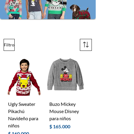
Sweaters y Buzos
Filtro
Ugly Sweater
Buzo Mickey
Pikachú
Mouse Disney
Navideño para
para niños
niños
Precio
$ 165.000
Precio
$ 160.000