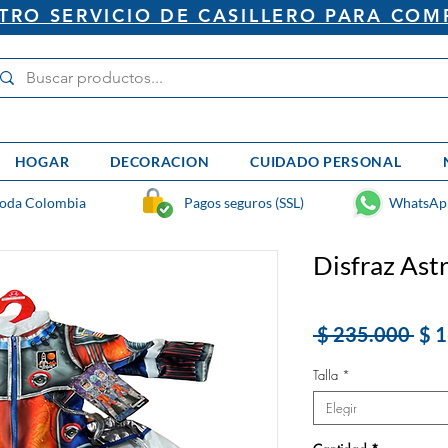
RO SERVICIO DE CASILLERO PARA COM
HOGAR
DECORACION
CUIDADO PERSONAL
toda Colombia
Pagos seguros (SSL)
WhatsAp
Disfraz Ast
Pre
 $ 235.000 
$ 
Talla
*
Elegir