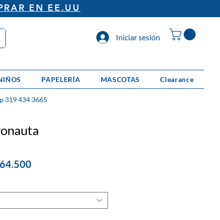
PRAR EN EE.UU
Iniciar sesión
NIÑOS
PAPELERÍA
MASCOTAS
Clearance
p 319 434 3665
ronauta
cio
Precio
164.500
de
oferta