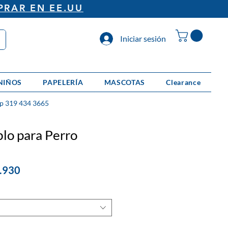
PRAR EN EE.UU
Iniciar sesión
NIÑOS
PAPELERÍA
MASCOTAS
Clearance
p 319 434 3665
blo para Perro
io
Precio
.930
de
oferta