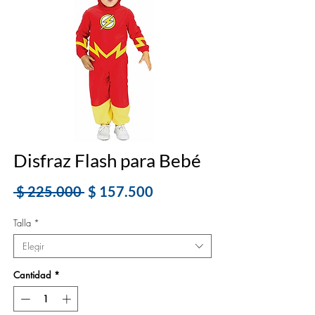
Disfraz Flash para Bebé
Precio
Precio
 $ 225.000 
$ 157.500
de
Talla
*
oferta
Elegir
Cantidad
*