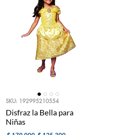
SKU: 192995210554
Disfraz la Bella para
Niñas
Precio
Precio