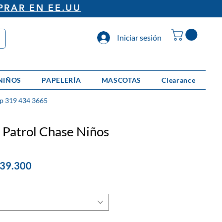
PRAR EN EE.UU
Iniciar sesión
NIÑOS
PAPELERÍA
MASCOTAS
Clearance
p 319 434 3665
 Patrol Chase Niños
cio
Precio
139.300
de
oferta