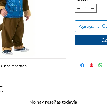
Cantidad
*
Agregar al Ca
Co
os Bebe Importado.
zul.
as.
No hay reseñas todavía