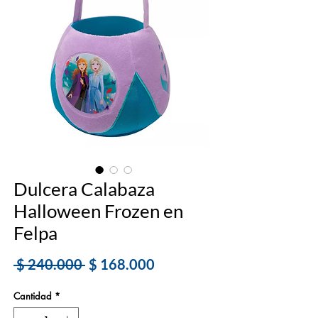
Dulcera Calabaza
Halloween Frozen en
Felpa
Precio
Precio
 $ 240.000 
$ 168.000
de
Cantidad
*
oferta