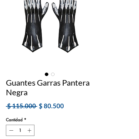
Guantes Garras Pantera
Negra
Precio
Precio
 $ 115.000 
$ 80.500
de
Cantidad
*
oferta