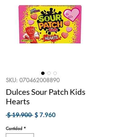
SKU: 070462008890
Dulces Sour Patch Kids
Hearts
Precio
Precio
 $ 19.900 
$ 7.960
de
Cantidad
*
oferta