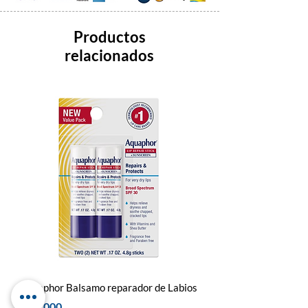
Productos
relacionados
Aquaphor Balsamo reparador de Labios
Dr. Squatch Bálsamo Lab
Mint
Precio
$ 79.000