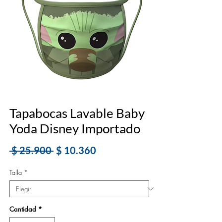
Tapabocas Lavable Baby
Yoda Disney Importado
Precio
Precio
 $ 25.900 
$ 10.360
de
Talla
*
oferta
Cantidad
*