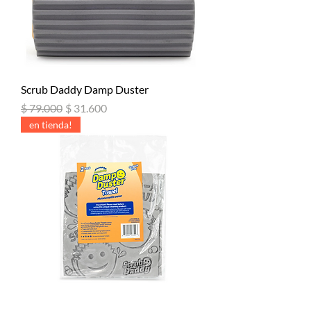
Scrub Daddy Damp Duster
Precio
Precio de oferta
$ 79.000
$ 31.600
en tienda!