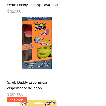
Scrub Daddy Esponja Lava Loza
Precio
$ 32.000
Scrub Daddy Esponja con
dispensador de jabon
Precio
$ 189.000
en tienda!