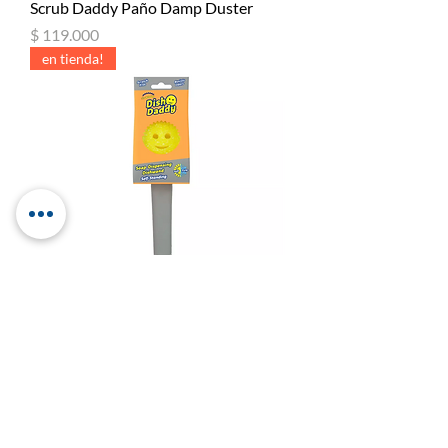
Scrub Daddy Paño Damp Duster
Precio
$ 119.000
en tienda!
Scrub Daddy Cepillo Lavaplatos
Precio
$ 92.000
en tienda!