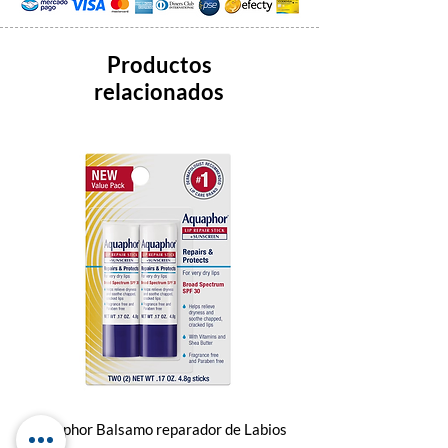
Productos
relacionados
Aquaphor Balsamo reparador de Labios
Dr. Squatch Bálsamo Lab