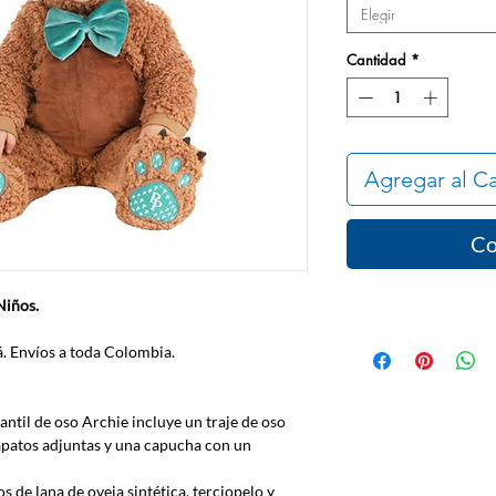
Elegir
Cantidad
*
Agregar al Ca
Co
Niños.
. Envíos a toda Colombia.
nfantil de oso Archie incluye un traje de oso
apatos adjuntas y una capucha con un
s de lana de oveja sintética, terciopelo y