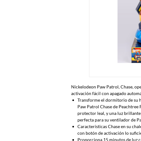
Nickelodeon Paw Patrol, Chase, oper
activación fácil con apagado autom
Transforme el dormitorio de su hi
Paw Patrol Chase de Peachtree P
protector leal, y una luz brillant
perfecta para su ventilador de P
Características Chase en su chal
con botón de activación lo sufic
Proporciona 15 minutos de luz 