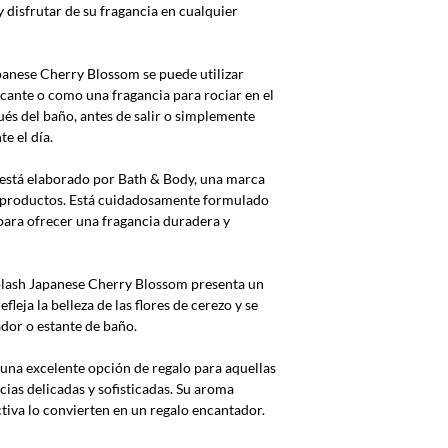
 y disfrutar de su fragancia en cualquier
apanese Cherry Blossom se puede utilizar
ante o como una fragancia para rociar en el
és del baño, antes de salir o simplemente
e el día.
 está elaborado por Bath & Body, una marca
s productos. Está cuidadosamente formulado
 para ofrecer una fragancia duradera y
Splash Japanese Cherry Blossom presenta un
fleja la belleza de las flores de cerezo y se
dor o estante de baño.
s una excelente opción de regalo para aquellas
cias delicadas y sofisticadas. Su aroma
tiva lo convierten en un regalo encantador.