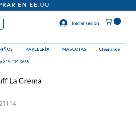
PRAR EN EE.UU
Iniciar sesión
NIÑOS
PAPELERÍA
MASCOTAS
Clearance
p 319 434 3665
uff La Crema
821114
io