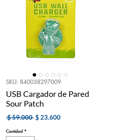
SKU: 840038297009
USB Cargador de Pared
Sour Patch
Precio
Precio
 $ 59.000 
$ 23.600
de
Cantidad
*
oferta