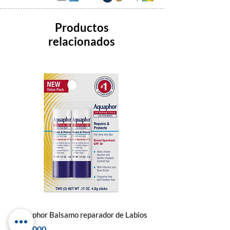
Productos
relacionados
Aquaphor Balsamo reparador de Labios
Dr. Squatch Bálsamo Lab
Mint
Precio
$ 79.000