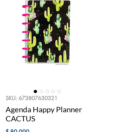
SKU: 673807630321
Agenda Happy Planner
CACTUS
Precio
$ 80.000