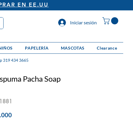
PRAR EN EE.UU
Iniciar sesión
NIÑOS
PAPELERÍA
MASCOTAS
Clearance
p 319 434 3665
spuma Pacha Soap
1881
io
Precio
.000
de
oferta