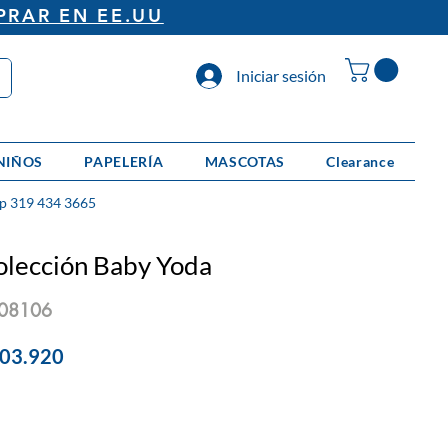
PRAR EN EE.UU
Iniciar sesión
NIÑOS
PAPELERÍA
MASCOTAS
Clearance
p 319 434 3665
olección Baby Yoda
808106
cio
Precio
103.920
de
oferta