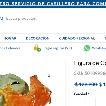
RO SERVICIO DE CASILLERO PARA COM
HOGAR
DECORACION
CUIDADO PERSONAL
toda Colombia
Pagos seguros (SSL)
WhatsAp
Figura de C
SKU: 5010993
Pre
 $ 129.900 
$ 
Cantidad
*