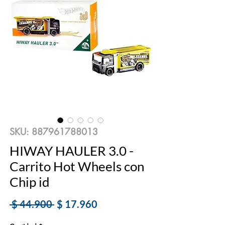
SKU: 887961788013
HIWAY HAULER 3.0 -
Carrito Hot Wheels con
Chip id
Precio
Precio
 $ 44.900 
$ 17.960
de