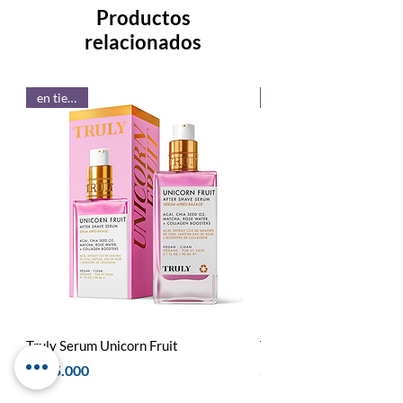
Productos
relacionados
en tienda!
Truly Serum Unicorn Fruit
Truly After Shave Oil So
Precio
Precio
$ 255.000
$ 255.000